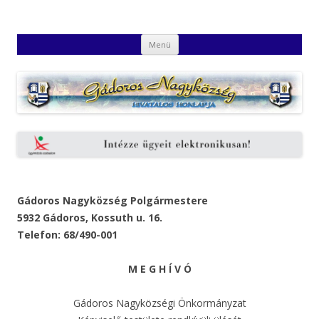
Gádoros Nagyközség Hivatalos
Gádoros Nagyközség Hivatalos Honlapja
Kilépés
Honlapja
Menü
a
tartalomba
Gádoros Nagyközség Polgármestere
5932 Gádoros, Kossuth u. 16.
Telefon: 68/490-001
M E G H Í V Ó
Gádoros Nagyközségi Önkormányzat