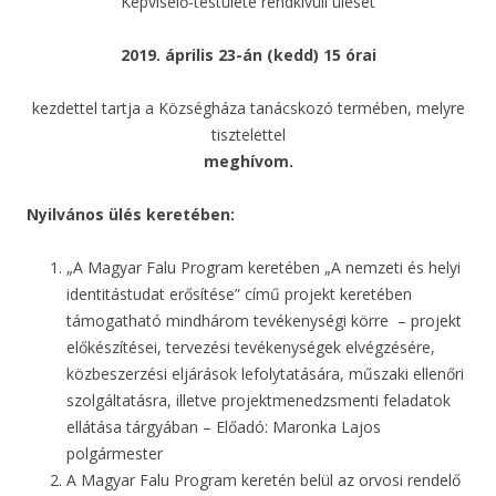
Képviselő-testülete rendkívüli ülését
2019. április 23-án (kedd
)
15
órai
kezdettel tartja a Községháza tanácskozó termében, melyre
tisztelettel
meghívom.
Nyilvános ülés keretében:
„A Magyar Falu Program keretében „A nemzeti és helyi
identitástudat erősítése” című projekt keretében
támogatható mindhárom tevékenységi körre – projekt
előkészítései, tervezési tevékenységek elvégzésére,
közbeszerzési eljárások lefolytatására, műszaki ellenőri
szolgáltatásra, illetve projektmenedzsmenti feladatok
ellátása tárgyában – Előadó: Maronka Lajos
polgármester
A Magyar Falu Program keretén belül az orvosi rendelő