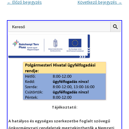
Bejegyzés
←
Előző bejegyzés
Következő bejegyzés
→
navigáció
Search Button
Search
for:
Tájékoztató:
A hatályos és egységes szerkezetbe foglalt szövegű
önkormányzati rendeletek megtekinthetők a Nemzeti