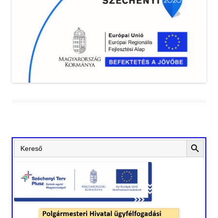
Search Button
Search
for: