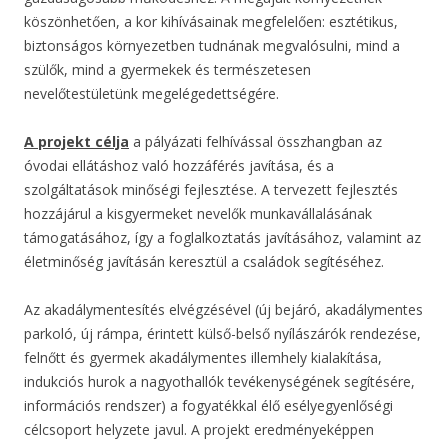
köszönhetően, a kor kihívásainak megfelelően: esztétikus,
biztonságos környezetben tudnának megvalósulni, mind a
szülők, mind a gyermekek és természetesen
nevelőtestületünk megelégedettségére.
A projekt célja
a pályázati felhívással összhangban az
óvodai ellátáshoz való hozzáférés javítása, és a
szolgáltatások minőségi fejlesztése. A tervezett fejlesztés
hozzájárul a kisgyermeket nevelők munkavállalásának
támogatásához, így a foglalkoztatás javításához, valamint az
életminőség javításán keresztül a családok segítéséhez.
Az akadálymentesítés elvégzésével (új bejáró, akadálymentes
parkoló, új rámpa, érintett külső-belső nyílászárók rendezése,
felnőtt és gyermek akadálymentes illemhely kialakítása,
indukciós hurok a nagyothallók tevékenységének segítésére,
információs rendszer) a fogyatékkal élő esélyegyenlőségi
célcsoport helyzete javul. A projekt eredményeképpen