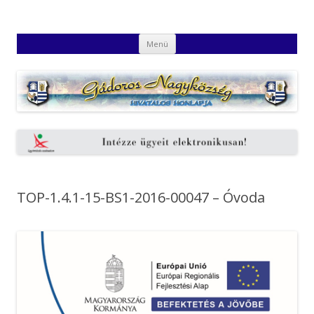
Gádoros Nagyközség Hivatalos
Gádoros Nagyközség Hivatalos Honlapja
Kilépés
Honlapja
Menü
a
tartalomba
TOP-1.4.1-15-BS1-2016-00047 – Óvoda