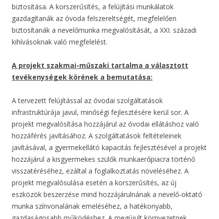
biztosítása. A korszerűsítés, a felújítási munkálatok
gazdagítanák az óvoda felszereltségét, megfelelően
biztosítanák a nevelőmunka megvalósítását, a XXI. századi
kihívásoknak való megfelelést.
A projekt szakmai-műszaki tartalma a választott
tevékenységek körének a bemutatása:
A tervezett felújítással az óvodai szolgáltatások
infrastruktúrája javul, minőségi fejlesztésére kerül sor. A
projekt megvalósítása hozzájárul az óvodai ellátáshoz való
hozzáférés javításához. A szolgáltatások feltételeinek
javításával, a gyermekellátó kapacitás fejlesztésével a projekt
hozzájárul a kisgyermekes szülők munkaerőpiacra történő
visszatéréséhez, ezáltal a foglalkoztatás növeléséhez. A
projekt megvalósulása esetén a korszerűsítés, az új
eszközök beszerzése mind hozzájárulnának a nevelő-oktató
munka színvonalának emeléséhez, a hatékonyabb,
gazdaságosabb működéshez. A megújult környezetnek