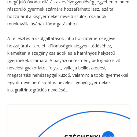
megújuló óvodai ellátás az esélyegyenlőség jegyében minden
rászoruló gyermek számára hozzáférhető lesz, ezáltal
hozzájárul a kisgyermeket nevelő szülők, családok
munkavállalásának támogatásához.
A fejlesztés a szolgáltatások jobb hozzáférhetőségével
hozzájárul a területi különbségek kiegyenlítődéséhez,
kiemelten a szegény családok és a hátrányos helyzetű
gyermekek számára. A pályázó intézmény befogadó elvű
nevelési gyakorlatot folytat, vállalja beilleszkedési,
magatartási nehézséggel küzdő, valamint a többi gyermekkel
együtt nevelhető sajátos nevelési igényű gyermekek
integrált/integrációs nevelését.