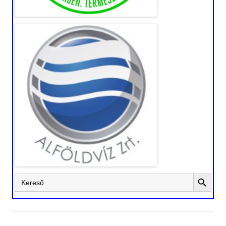
Search Button
Search
for: