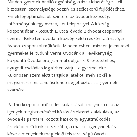
Minden gyermek önálló egyéniség, akinek lehetőséget kell
biztosítani személyisége pozitív és széleskörű fejlődéséhez.
Ennek legoptimálisabb színtere az óvodai közösség.
Intézményünk egy óvoda, két telephellyel. A község
központjában -Kossuth L. utcai óvoda 2 óvodai csoporttal
üzemel. Béke téri óvoda a község keleti részén található, 5
óvodai csoporttal működik. Minden évben, minden jelentkező
gyermeket fel tudunk venni. Óvodánk a Tevékenység
központú Óvodai programmal dolgozik. Szeretetteljes,
nyugodt családias légkörben várjuk a gyermekeket.
Különösen szem előtt tartjuk a játékot, mely sokféle
megismerési és tanulási lehetőséget biztosít a gyermek
számára.
Partnerközpontú működés kialakítását, melynek célja az
igények megismerésével közös értékrend kialakulása, az
óvoda és partnerei között hatékony együttműködés
érdekében. Célunk korszerűbb, a mai kor igényeinek és
követelményeinek megfelelő felszereltségű óvoda