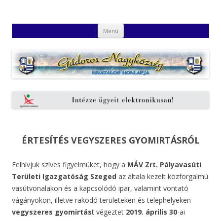
Gádoros Nagyközség Hivatalos
Gádoros Nagyközség Hivatalos Honlapja
Kilépés
Honlapja
Menü
a
tartalomba
ÉRTESÍTÉS VEGYSZERES GYOMIRTÁSRÓL
Felhívjuk szíves figyelmüket, hogy a
MÁV Zrt. Pályavasúti
Területi Igazgatóság Szeged
az általa kezelt közforgalmú
vasútvonalakon és a kapcsolódó ipar, valamint vontató
vágányokon, illetve rakodó területeken és telephelyeken
vegyszeres gyomirtás
t végeztet
2019. április 30
-ai