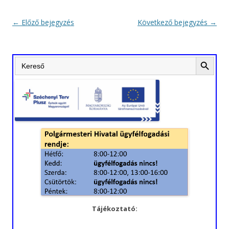
Bejegyzés
←
Előző bejegyzés
Következő bejegyzés
→
navigáció
Search Button
Search
for:
Tájékoztató: