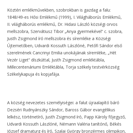
Köztéri emlékművekben, szobrokban is gazdag a falu:
1848/49-es Hősi Emlékmű (1999), I. Világháborús Emlékmű,
II. világháborús emlékmű, Dr. Hidasi László községi orvos
mellszobra, Szervátiusz Tibor „Anya gyermekével” c. szobra,
Justh Zsigmond író mellszobra és síremléke a Községi
Újtemetőben, Udvardi Kossuth Lászlóné, Petőfi Sándor első
szerelmének Cancrinyi Emilia unokájának síremléke, „Hét
Vezér Liget” díszkúttal, Justh Zsigmond emléktábla,
Millecentenáriumi Emléktábla, Torja székely testvérközség
Székelykapuja és kopjafája.
A község nevezetes személyiségei: a falut újraalapító báró
Dezséri Rudnyánszky Sándor, Baross Gábor evangélikus
lelkész, történetíró, Justh Zsigmond író, Papp Károly főjegyző,
Udvardi Kossuth Lászlóné, Némann Valéria tanítónő, Békés
József dramaturg és író, Szalai György bronzérmes olimpikon,