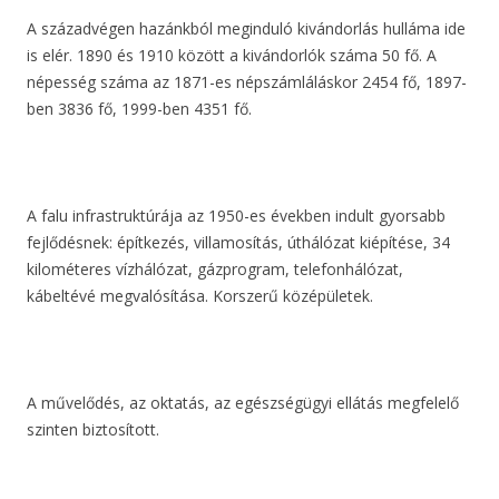
A századvégen hazánkból meginduló kivándorlás hulláma ide
is elér. 1890 és 1910 között a kivándorlók száma 50 fő. A
népesség száma az 1871-es népszámláláskor 2454 fő, 1897-
ben 3836 fő, 1999-ben 4351 fő.
A falu infrastruktúrája az 1950-es években indult gyorsabb
fejlődésnek: építkezés, villamosítás, úthálózat kiépítése, 34
kilométeres vízhálózat, gázprogram, telefonhálózat,
kábeltévé megvalósítása. Korszerű középületek.
A művelődés, az oktatás, az egészségügyi ellátás megfelelő
szinten biztosított.