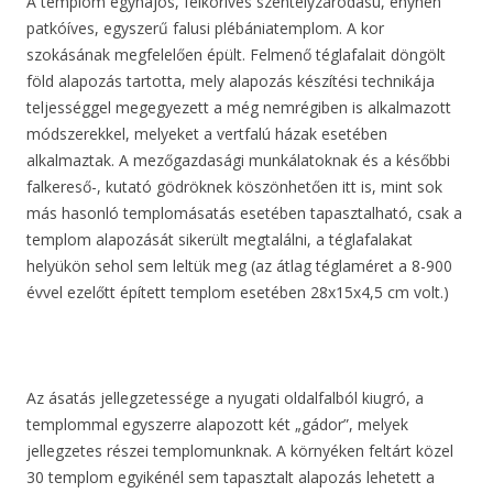
A templom egyhajós, félköríves szentélyzáródású, enyhén
patkóíves, egyszerű falusi plébániatemplom. A kor
szokásának megfelelően épült. Felmenő téglafalait döngölt
föld alapozás tartotta, mely alapozás készítési technikája
teljességgel megegyezett a még nemrégiben is alkalmazott
módszerekkel, melyeket a vertfalú házak esetében
alkalmaztak. A mezőgazdasági munkálatoknak és a későbbi
falkereső-, kutató gödröknek köszönhetően itt is, mint sok
más hasonló templomásatás esetében tapasztalható, csak a
templom alapozását sikerült megtalálni, a téglafalakat
helyükön sehol sem leltük meg (az átlag téglaméret a 8-900
évvel ezelőtt épített templom esetében 28x15x4,5 cm volt.)
Az ásatás jellegzetessége a nyugati oldalfalból kiugró, a
templommal egyszerre alapozott két „gádor”, melyek
jellegzetes részei templomunknak. A környéken feltárt közel
30 templom egyikénél sem tapasztalt alapozás lehetett a