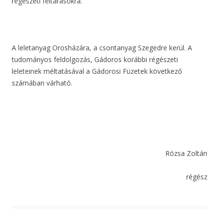
régészeti feltárásokra.
A leletanyag Orosházára, a csontanyag Szegedre kerül. A
tudományos feldolgozás, Gádoros korábbi régészeti
leleteinek méltatásával a Gádorosi Füzetek következő
számában várható.
Rózsa Zoltán
régész