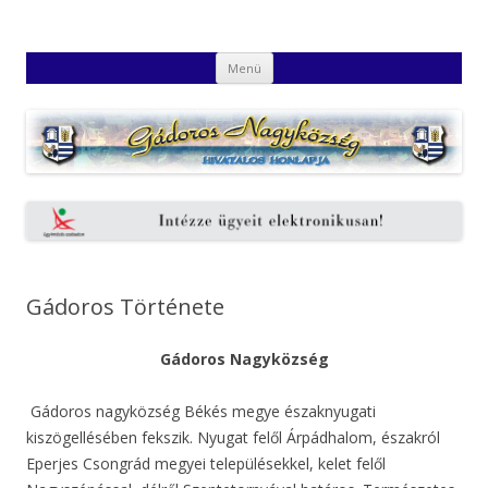
Gádoros Nagyközség Hivatalos
Gádoros Nagyközség Hivatalos Honlapja
Kilépés
Honlapja
Menü
a
tartalomba
Gádoros Története
Gádoros Nagyközség
Gádoros nagyközség Békés megye északnyugati
kiszögellésében fekszik. Nyugat felől Árpádhalom, északról
Eperjes Csongrád megyei településekkel, kelet felől