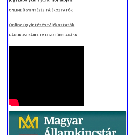
Jogszabálytár
njt.hu
honlapján.
ONLINE ÜGYINTÉZÉS TÁJÉKOZTATÓK
Online ügyintézés tájékoztatók
GÁDOROSI KÁBEL TV LEGUTÓBBI ADÁSA