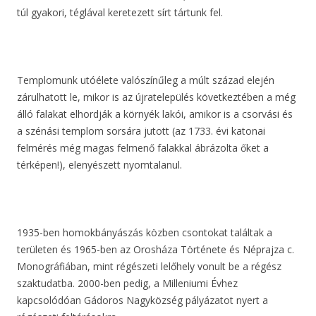
túl gyakori, téglával keretezett sírt tártunk fel.
Templomunk utóélete valószínűleg a múlt század elején
zárulhatott le, mikor is az újratelepülés következtében a még
álló falakat elhordják a környék lakói, amikor is a csorvási és
a szénási templom sorsára jutott (az 1733. évi katonai
felmérés még magas felmenő falakkal ábrázolta őket a
térképen!), elenyészett nyomtalanul.
1935-ben homokbányászás közben csontokat találtak a
területen és 1965-ben az Orosháza Története és Néprajza c.
Monográfiában, mint régészeti lelőhely vonult be a régész
szaktudatba. 2000-ben pedig, a Milleniumi Évhez
kapcsolódóan Gádoros Nagyközség pályázatot nyert a