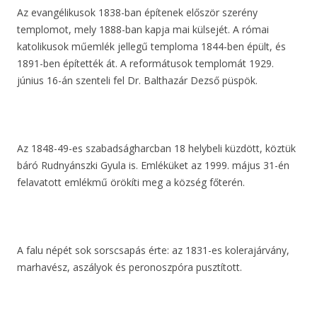
Az evangélikusok 1838-ban építenek először szerény
templomot, mely 1888-ban kapja mai külsejét. A római
katolikusok műemlék jellegű temploma 1844-ben épült, és
1891-ben építették át. A reformátusok templomát 1929.
június 16-án szenteli fel Dr. Balthazár Dezső püspök.
Az 1848-49-es szabadságharcban 18 helybeli küzdött, köztük
báró Rudnyánszki Gyula is. Emléküket az 1999. május 31-én
felavatott emlékmű örökíti meg a község főterén.
A falu népét sok sorscsapás érte: az 1831-es kolerajárvány,
marhavész, aszályok és peronoszpóra pusztított.