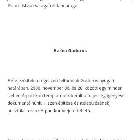
Pisont István válogatott labdarúgó.
Az ősi Gádoros
Befejeződtek a régészeti feltárások Gádoros nyugati
határában. 2000. november 06. és 28. között egy minden
ízében Árpád-kori templomot sikerült a teljesség igényével
dokumentálnunk. Hiszen építése és (településének)
pusztulása is az Árpád-kor idejére tehető.