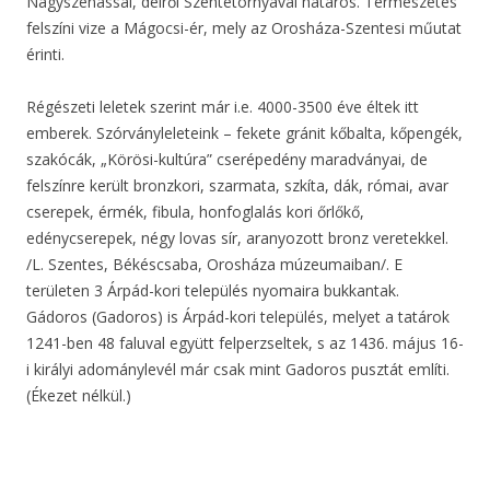
Nagyszénással, délről Szentetornyával határos. Természetes
felszíni vize a Mágocsi-ér, mely az Orosháza-Szentesi műutat
érinti.
Régészeti leletek szerint már i.e. 4000-3500 éve éltek itt
emberek. Szórványleleteink – fekete gránit kőbalta, kőpengék,
szakócák, „Körösi-kultúra” cserépedény maradványai, de
felszínre került bronzkori, szarmata, szkíta, dák, római, avar
cserepek, érmék, fibula, honfoglalás kori őrlőkő,
edénycserepek, négy lovas sír, aranyozott bronz veretekkel.
/L. Szentes, Békéscsaba, Orosháza múzeumaiban/. E
területen 3 Árpád-kori település nyomaira bukkantak.
Gádoros (Gadoros) is Árpád-kori település, melyet a tatárok
1241-ben 48 faluval együtt felperzseltek, s az 1436. május 16-
i királyi adománylevél már csak mint Gadoros pusztát említi.
(Ékezet nélkül.)