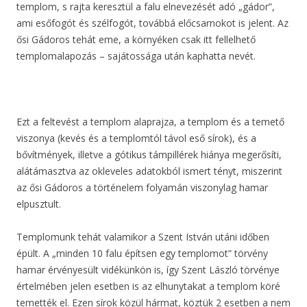
templom, s rajta keresztül a falu elnevezését adó „gádor”,
ami esőfogót és szélfogót, továbbá előcsarnokot is jelent. Az
ősi Gádoros tehát eme, a környéken csak itt fellelhető
templomalapozás – sajátossága után kaphatta nevét.
Ezt a feltevést a templom alaprajza, a templom és a temető
viszonya (kevés és a templomtól távol eső sírok), és a
bővítmények, illetve a gótikus támpillérek hiánya megerősíti,
alátámasztva az okleveles adatokból ismert tényt, miszerint
az ősi Gádoros a történelem folyamán viszonylag hamar
elpusztult.
Templomunk tehát valamikor a Szent István utáni időben
épült. A „minden 10 falu építsen egy templomot” törvény
hamar érvényesült vidékünkön is, így Szent László törvénye
értelmében jelen esetben is az elhunytakat a templom köré
temették el. Ezen sírok közül hármat, köztük 2 esetben a nem