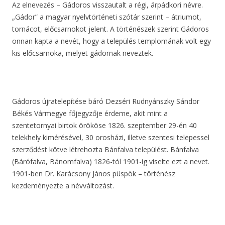
Az elnevezés – Gádoros visszautalt a régi, árpádkori névre.
„Gádor” a magyar nyelvtörténeti szótár szerint – átriumot,
tornácot, előcsarnokot jelent. A történészek szerint Gádoros
onnan kapta a nevét, hogy a település templomának volt egy
kis előcsarnoka, melyet gádornak neveztek.
Gádoros újratelepítése báró Dezséri Rudnyánszky Sándor
Békés Vármegye főjegyzője érdeme, akit mint a
szentetornyai birtok örököse 1826. szeptember 29-én 40
telekhely kimérésével, 30 orosházi, illetve szentesi telepessel
szerződést kötve létrehozta Bánfalva települést. Bánfalva
(Bárófalva, Bánomfalva) 1826-tól 1901-ig viselte ezt a nevet.
1901-ben Dr. Karácsony János püspök – történész
kezdeményezte a névváltozást.