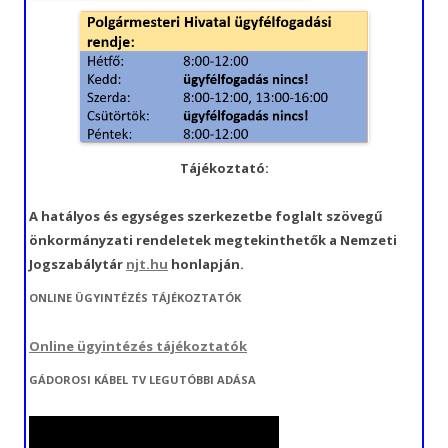
Tájékoztató:
A hatályos és egységes szerkezetbe foglalt szövegű
önkormányzati rendeletek megtekinthetők a Nemzeti
Jogszabálytár
njt.hu
honlapján.
ONLINE ÜGYINTÉZÉS TÁJÉKOZTATÓK
Online ügyintézés tájékoztatók
GÁDOROSI KÁBEL TV LEGUTÓBBI ADÁSA