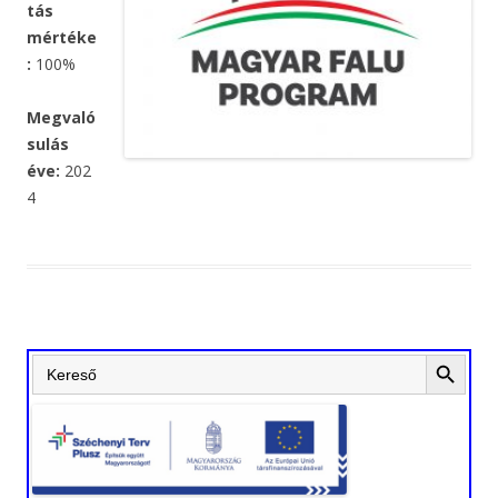
tás
mértéke
:
100%
Megvaló
sulás
éve:
202
4
Search Button
Search
for: