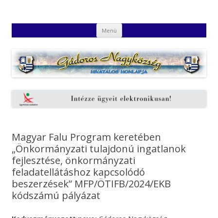
Gádoros Nagyközség Hivatalos
Gádoros Nagyközség Hivatalos Honlapja
Kilépés
Honlapja
Menü
a
tartalomba
Magyar Falu Program keretében
„Önkormányzati tulajdonú ingatlanok
fejlesztése, önkormányzati
feladatellátáshoz kapcsolódó
beszerzések” MFP/ÖTIFB/2024/EKB
kódszámú pályázat