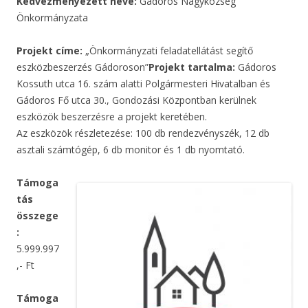
Kedvezményezett neve:
Gádoros Nagyközség
Önkormányzata
Projekt cím
e:
„Önkormányzati feladatellátást segítő
eszközbeszerzés Gádoroson”
Projekt tartalma:
Gádoros
Kossuth utca 16. szám alatti Polgármesteri Hivatalban és
Gádoros Fő utca 30., Gondozási Központban kerülnek
eszközök beszerzésre a projekt keretében.
Az eszközök részletezése: 100 db rendezvényszék, 12 db
asztali számtógép, 6 db monitor és 1 db nyomtató.
Támoga
tás
összege
:
5.999.997
,- Ft
Támoga