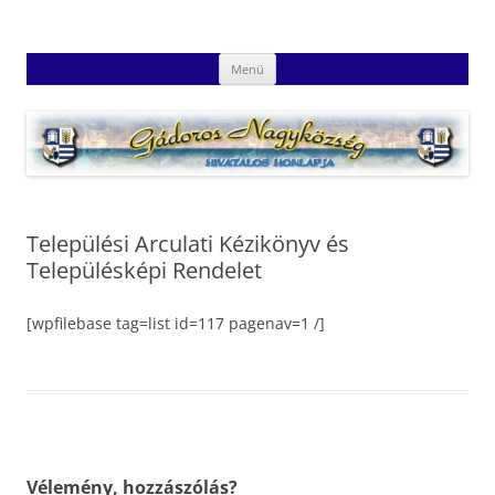
Kilépés
a
Gádoros Nagyközség Hivatalos
tartalomba
Gádoros Nagyközség Hivatalos Honlapja
Honlapja
Menü
Települési Arculati Kézikönyv és
Településképi Rendelet
[wpfilebase tag=list id=117 pagenav=1 /]
Vélemény, hozzászólás?