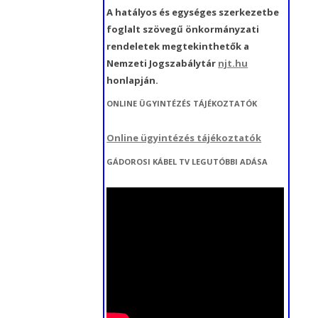
KÖZÖSSÉGSZERVEZÉSHEZ
A hatályos és egységes szerkezetbe
EJLESZTÉSE,
APCSOLÓDÓ
foglalt szövegű önkormányzati
ORVOSI ESZKÖZÖK
KÖZÉRDEKŰ ADATIGÉNYLÉS
NKORMÁNYZATI
SZKÖZBESZERZÉS ÉS
rendeletek megtekinthetők a
ESZERZÉSE” MFP-AEE/2021
ELADATELLÁTÁSHOZ
Nemzeti Jogszabálytár
njt.hu
ÖZÖSSÉGSZERVEZŐ
APCSOLÓDÓ BESZERZÉSEK”
honlapján.
ÉRTÁMOGATÁSA” MFP-
FP/ÖTIFB/2024/EKB
ONLINE ÜGYINTÉZÉS TÁJÉKOZTATÓK
EB/2022 KÓDSZÁMÚ
ÓDSZÁMÚ PÁLYÁZAT
ÁLYÁZAT
Online ügyintézés tájékoztatók
AGYAR FALU PROGRAM
GÁDOROSI KÁBEL TV LEGUTÓBBI ADÁSA
ALUSI CIVIL ALAP KERETÉBEN
CIVIL KÖZÖSSÉGI
EVÉKENYSÉGEK ÉS
ELTÉTELEINEK
ÁMOGATÁSA” (2023.)
AGYAR FALU PROGRAM
ALUSI CIVIL ALAP KERETÉBEN