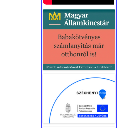
CIVIL KÖZÖSSÉGI
EVÉKENYSÉGEK ÉS
ELTÉTELEINEK
ÁMOGATÁSA” (2022.)