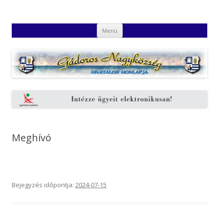
Gádoros Nagyközség Hivatalos
Gádoros Nagyközség Hivatalos Honlapja
Kilépés
Honlapja
Menü
a
tartalomba
Meghívó
Bejegyzés időpontja:
2024-07-15