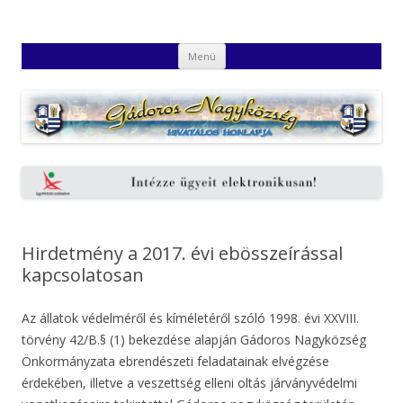
Gádoros Nagyközség Hivatalos
Gádoros Nagyközség Hivatalos Honlapja
Kilépés
Honlapja
Menü
a
tartalomba
Hirdetmény a 2017. évi ebösszeírással
kapcsolatosan
Az állatok védelméről és kíméletéről szóló 1998. évi XXVIII.
törvény 42/B.§ (1) bekezdése alapján Gádoros Nagyközség
Önkormányzata ebrendészeti feladatainak elvégzése
érdekében, illetve a veszettség elleni oltás járványvédelmi