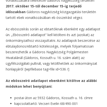
vonatkozásaira tekintettel Gádoros nagyközség területén
2017. október 15-től december 15-ig terjedő
időszakban
Gádoros nagyközség közigazgatási területén
tartott ebek vonatkozásában eb összeírást végez.
Az ebösszeírás során az ebtartóknak ebenként egy adatlapot
ún. „Ebösszeíró adatlapot” kell kitölteni és azt (azokat) az
önkormányzathoz visszajuttatni. Az adatlapok beszerzése az
ebtulajdonos/ebtartó kötelessége, melyek folyamatosan
beszerezhetők a Gádoros Nagyközség Polgármesteri
Hivatalánál (Gádoros, Kossuth u. 16. szám alatt) az
ügyfélszolgálati pultnál, vagy letölthetőek az önkormányzat
honlapjáról :[wpfilebase tag=file id=536 /]
Az ebösszeíró adatlapot ebenként kitöltve az alábbi
módokon lehet benyújtani:
postai úton az 5932 Gádoros, Kossuth u. 16. címre
kapcsolattartó: Vecseri Evelin 68/490-001