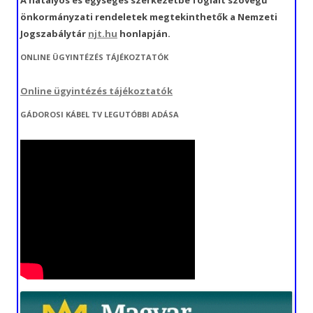
A hatályos és egységes szerkezetbe foglalt szövegű
önkormányzati rendeletek megtekinthetők a Nemzeti
Jogszabálytár
njt.hu
honlapján.
ONLINE ÜGYINTÉZÉS TÁJÉKOZTATÓK
Online ügyintézés tájékoztatók
GÁDOROSI KÁBEL TV LEGUTÓBBI ADÁSA