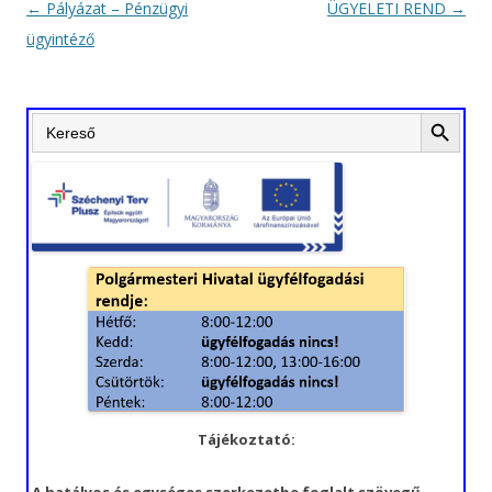
Bejegyzés
←
Pályázat – Pénzügyi
ÜGYELETI REND
→
navigáció
ügyintéző
Search Button
Search
for:
Tájékoztató: