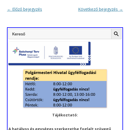
Bejegyzés
←
Előző bejegyzés
Következő bejegyzés
→
navigáció
Search Button
Search
for:
Tájékoztató:
A hatályos és egységes szerkezetbe foglalt szövegű