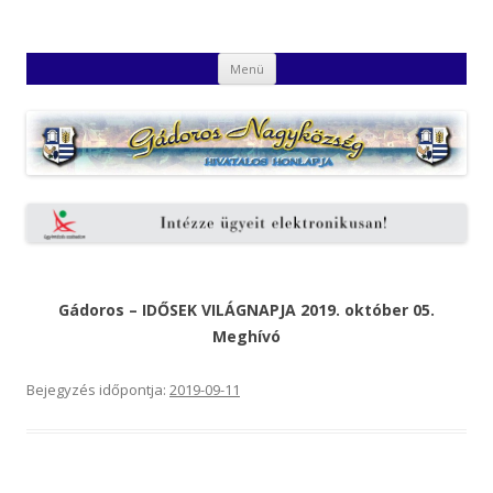
Gádoros Nagyközség Hivatalos
Gádoros Nagyközség Hivatalos Honlapja
Kilépés
Honlapja
Menü
a
tartalomba
Gádoros – IDŐSEK VILÁGNAPJA 2019. október 05.
Meghívó
Bejegyzés időpontja:
2019-09-11