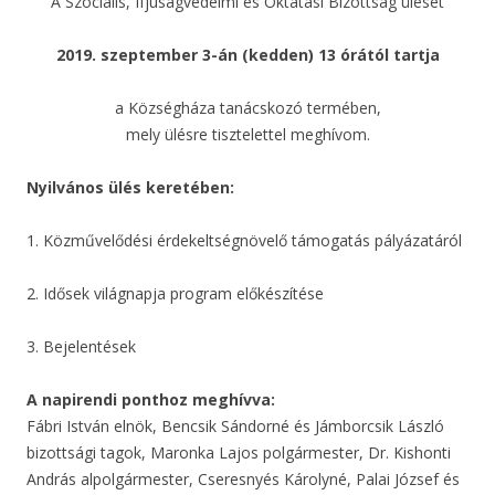
A Szociális, Ifjúságvédelmi és Oktatási Bizottság ülését
2019. szeptember 3-án (kedden) 13 órától tartja
a Községháza tanácskozó termében,
mely ülésre tisztelettel meghívom.
Nyilvános ülés keretében:
1. Közművelődési érdekeltségnövelő támogatás pályázatáról
2. Idősek világnapja program előkészítése
3. Bejelentések
A napirendi ponthoz meghívva:
Fábri István elnök, Bencsik Sándorné és Jámborcsik László
bizottsági tagok, Maronka Lajos polgármester, Dr. Kishonti
András alpolgármester, Cseresnyés Károlyné, Palai József és