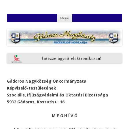
Gádoros Nagyközség Hivatalos
Gádoros Nagyközség Hivatalos Honlapja
Kilépés
Honlapja
Menü
a
tartalomba
Gádoros Nagyközség Önkormányzata
Képviselő-testületének
Szociális, Ifjúságvédelmi és Oktatási Bizottsága
5932 Gádoros, Kossuth u. 16.
M E G H Í V Ó