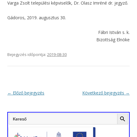
Varga Zsolt települési képviselők, Dr. Olasz Imréné dr. jegyző.
Gádoros, 2019. augusztus 30.
Fábri István s. k.
Bizottság Elnöke
Bejegyzés időpontja:
2019-08-30
Bejegyzés
←
Előző bejegyzés
Következő bejegyzés
→
navigáció
Search Button
Search
for: