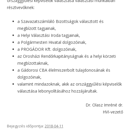
országgyűlési képviselők választása választási munkáiban
résztvevőknek:
a Szavazatszámláló Bizottságok választott és
megbízott tagjainak,
a Helyi Választási Iroda tagjainak,
a Polgármesteri Hivatal dolgozóinak,
a PROGÁDOR Kft. dolgozóinak,
az Orosházi Rendőrkapitányságnak és a helyi körzeti
megbízottaknak,
a Gádorosi CBA élelmiszerbolt tulajdonosának és
dolgozóinak,
valamint mindazoknak, akik az országgyűlési képviselők
választása lebonyolításához hozzájárultak.
Dr. Olasz Imréné dr.
HVI-vezető
Bejegyzés időpontja:
2018-04-11