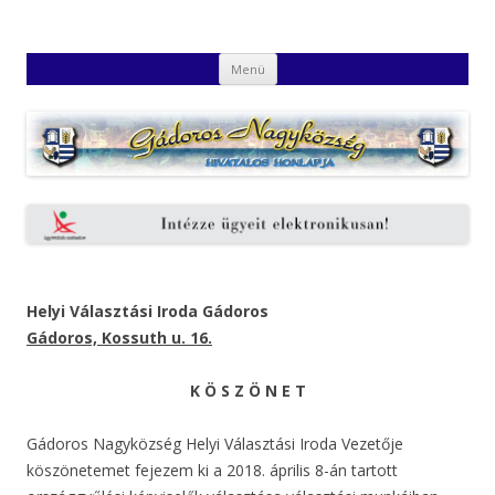
Gádoros Nagyközség Hivatalos
Gádoros Nagyközség Hivatalos Honlapja
Kilépés
Honlapja
Menü
a
tartalomba
Helyi Választási Iroda Gádoros
Gádoros, Kossuth u. 16.
K Ö S Z Ö N E T
Gádoros Nagyközség Helyi Választási Iroda Vezetője
köszönetemet fejezem ki a 2018. április 8-án tartott