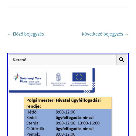
Bejegyzés
←
Előző bejegyzés
Következő bejegyzés
→
navigáció
Search Button
Search
for: