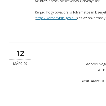
Az intézkedések visszavonásig érvényesek.
Kérjük, hogy továbbra is folyamatosan kísérjé
(
https://koronavirus.gov.hu/
) és az önkormányz
12
MÁRC 20
Gádoros Nagy
a Ti
2020. március