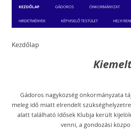
KEZDŐLAP
GÁDOROS
ÖNKORMÁNYZAT
KÉPVISELŐ TESTÜLET 2024-
ONLINE ÜGYINTÉZ
HIRDETMÉNYEK
KÉPVISELŐ TESTÜLET
HELYI RE
2029
TÁJÉKOZTATÓK
GÁDOROS NAGYKÖZSÉG
POLGÁRMESTERI 
Kezdőlap
ROMA NEMZETISÉGI
GÁDOROSI MANÓ
ÖNKORMÁNYZATA
Kiemelt
ÓVODA ÉS MINI 
GÁDOROSI FOCICSAPAT
GÁDOROS NAGY
KÖZLEMÉNYEI
ÖNKORMÁNYZAT
NÉPESSÉG ADATOK
KÉPVISELŐ-TESTÜ
Gádoros nagyközség önkormányzata tájék
GONDOZÁSI KÖZ
meleg idő miatt elrendelt szükséghelyzetre 
TURIZMUS
alatt található Idősek Klubja került kijel
JUSTH ZSIGMOND
KÉP-GALÉRIA
MŰVELŐDÉSI HÁZ
venni, a gondozási közpo
KÖNYVTÁR