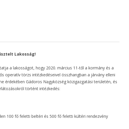
„KÖZÖSSÉGSZERVEZÉSHEZ
KAPCSOLÓDÓ
ESZKÖZBESZERZÉS ÉS
KÖZÖSSÉGSZERVEZŐ
BÉRTÁMOGATÁSA” MFP-
KEB/2021
isztelt Lakosság!
„FELELŐS ÁLLATTARTÁS
ELŐSEGÍTÉSE” MFP-FAE/2021
ja a lakosságot, hogy 2020. március 11-től a kormány és a
lős operatív törzs intézkedéseivel összhangban a járvány elleni
„GÁDOROS NAGYKÖZSÉG
me érdekében Gádoros Nagyközség közigazgatási területén, és
KOSSUTH UTCAI
látozásokról történt intézkedés:
CSAPADÉKVÍZ ELVEZETÉSE ÉS
KÖZÖSSÉGI CÉLÚ
FEJLESZTÉSE” TOP_PLUSZ-
 100 fő feletti beltéri és 500 fő feletti kültéri rendezvény
1.2.1-21-BS1-2022-00015