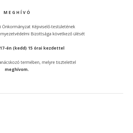
KÖFOP-1.2.1-VEKOP-16-
2016-00486
M E G H Í V Ó
________________________________
 Önkormányzat Képviselő-testületének
VP
rnyezetvédelmi Bizottsága következő ülését
VP6-7.2.1.1-21 KÓDSZÁMÚ
17-én (kedd) 15 órai kezdettel
PÁLYÁZAT KERETÉBEN
anácskozó termében, melyre tisztelettel
„GÁDOROS KÜLTERÜLET
meghívom.
032/2 HRSZ-Ú FÖLDÚT
STABILIZÁLÁSA
VP6-7.2.1-7.4.1.2-16
_______________________________
MFP
„ORVOSI RENDELŐ” MFP-