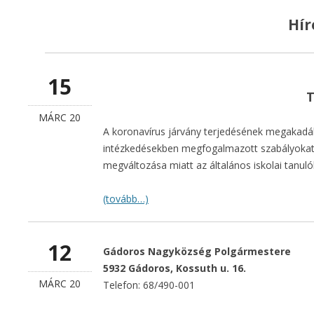
GÁDOROSI
Hír
HAGYOMÁNYŐRZŐ FALUNAP
PROGÁDOR NONP
2025
KISBOLDOGASSZ
TELEPÜLÉS NÉPSZERŰSÍTŐ
15
KATOLIKUS ÁLTA
KISFILM
T
ISKOLA
MÁRC 20
GÁDOROS ÉS UPPONY
A koronavírus járvány terjedésének megakadál
TELEPÜLÉSI ARCUL
TESTVÉRTELEPÜLÉSI
intézkedésekben megfogalmazott szabályokat 
KÉZIKÖNYV ÉS
KAPCSOLATA
megváltozása miatt az általános iskolai tanul
TELEPÜLÉSKÉPI R
ALAPÍTÓ OKIRATOK
(tovább…)
KÉPVISELŐ TESTÜ
TELEPÜLÉSI ÉRTÉ
12
Gádoros Nagyközség Polgármestere
BIZOTTSÁG
5932 Gádoros, Kossuth u. 16.
MÁRC 20
Telefon: 68/490-001
KÖZÉRDEKŰ ADA