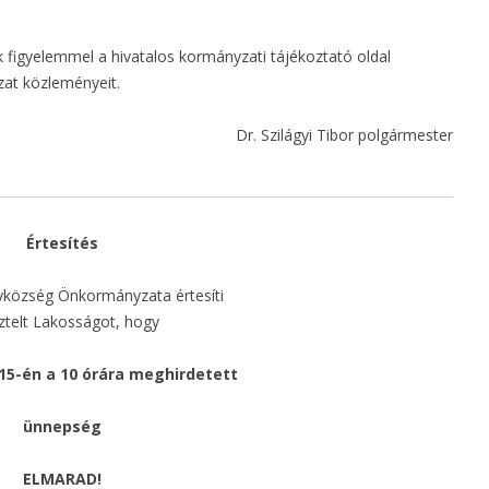
TOP_PLUSZ-2.1.1-21-BS1-
2022-00042
k figyelemmel a hivatalos kormányzati tájékoztató oldal
at közleményeit.
„ÖNKORMÁNYZATI TEMETŐK
INFRASTRUKTURÁLIS
Dr. Szilágyi Tibor polgármester
FEJLESZTÉSE” MFP-ÖTIF/2021
„ÖNKORMÁNYZATI
JÁRDAÉPÍTÉS/FELÚJÍTÁS
Értesítés
TÁMOGATÁSA” MFP-BJA/2022
község Önkormányzata értesíti
„ÖNKORMÁNYZATI
sztelt Lakosságot, hogy
TULAJDONBAN LÉVŐ
INGATLANOK FEJLESZTÉSE”
 15-én a 10 órára meghirdetett
MFP-ÖTIK/2021
ünnepség
ELMARAD!