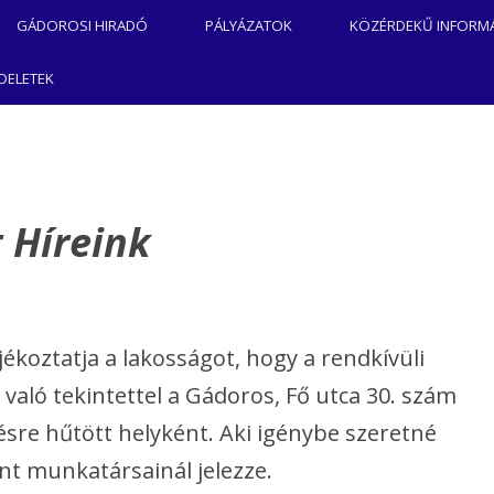
Kilépés
a
GÁDOROSI HIRADÓ
PÁLYÁZATOK
KÖZÉRDEKŰ INFORM
tartalomba
ÉS
2025. ÉVI MAGYAR FALU
NDELETEK
PROGRAM
HIVATAL
2024. ÉVI MAGYAR FALU
PROGRAM
LIGET
 Híreink
BÖLCSÖDE
MAGYAR FALU PROGRAM
KÖZSÉG
#7375 (CÍM NÉLKÜL)
A
„GÁDOROS NAGYKÖZSÉG
LETÉNEK
oztatja a lakosságot, hogy a rendkívüli
KOSSUTH UTCAI
PONTJA
való tekintettel a Gádoros, Fő utca 30. szám
CSAPADÉKVÍZ ELVEZETÉSE ÉS
ölésre hűtött helyként. Aki igénybe szeretné
KÖZÖSSÉGI CÉLÚ
 ÉS
FEJLESZTÉSE” TOP_PLUSZ-
nt munkatársainál jelezze.
1.2.1-21-BS1-2022-00015