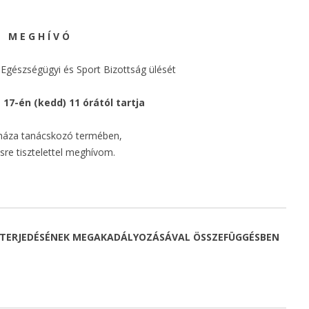
HOR/2019
M E G H Í V Ó
„SZOLGÁLATI LAKÁS” MFP-
SZL/2019
s, Egészségügyi és Sport Bizottság ülését
„TEMETŐ FEJLESZTÉSE” MFP-
 17-én (kedd) 11 órától tartja
FFT/2019
háza tanácskozó termében,
„ÖNKORMÁNYZATI
sre tisztelettel meghívom.
TULAJDONBAN LÉVŐ ÚT-,
HÍDÉPÍTÉS/FELÚJÍTÁS – 2020”
MFP-ÖTU/2020
„ÚT, HÍD, KERÉKPÁRFORGALMI
 TERJEDÉSÉNEK MEGAKADÁLYOZÁSÁVAL ÖSSZEFÜGGÉSBEN
LÉTESÍTMÉNY
HÍDÉPÍTÉSE/FELÚJÍTÁSA” MFP-
UHK/2021