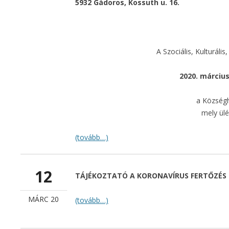
5932 Gádoros, Kossuth u. 16.
A Szociális, Kulturáli
2020. március
a Község
mely ülé
(tovább…)
12
TÁJÉKOZTATÓ A KORONAVÍRUS FERTŐZÉS
MÁRC 20
(tovább…)