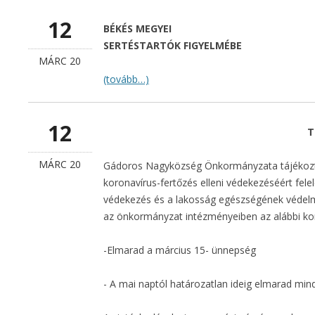
12
BÉKÉS MEGYEI
SERTÉSTARTÓK FIGYELMÉBE
MÁRC 20
(tovább…)
12
T
MÁRC 20
Gádoros Nagyközség Önkormányzata tájékoztat
koronavírus-fertőzés elleni védekezéséért fele
védekezés és a lakosság egészségének védel
az önkormányzat intézményeiben az alábbi kor
-Elmarad a március 15- ünnepség
- A mai naptól határozatlan ideig elmarad minden