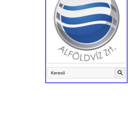
Search Button
Search
for: