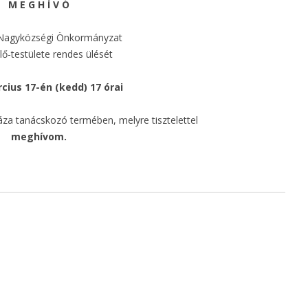
M E G H Í V Ó
TOP-3.2.1-15-BS1-2016-
00030
Nagyközségi Önkormányzat
lő-testülete rendes ülését
TOP-1.4.1-15-BS1-2016-
00047
cius 17-én (kedd) 17 órai
TOP-4.1.1-15-BS1-2016-
áza tanácskozó termében, melyre tisztelettel
00014
meghívom.
TOP-4.2.1-15-BS1-2016-
00035
TOP-1.4.1-19-BS1-2019-
00019
_______________________________
ASP