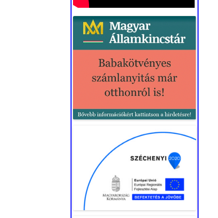
„CIVIL KÖZÖSSÉGI
TEVÉKENYSÉGEK ÉS
FELTÉTELEINEK
TÁMOGATÁSA” (2022.)