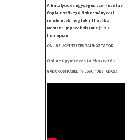
“KÖZÖSSÉGSZERVEZÉSHEZ
A hatályos és egységes szerkezetbe
FEJLESZTÉSE,
KAPCSOLÓDÓ
foglalt szövegű önkormányzati
„ORVOSI ESZKÖZÖK
KÖZÉRDEKŰ ADATIGÉNYLÉS
ÖNKORMÁNYZATI
ESZKÖZBESZERZÉS ÉS
rendeletek megtekinthetők a
BESZERZÉSE” MFP-AEE/2021
FELADATELLÁTÁSHOZ
Nemzeti Jogszabálytár
njt.hu
KÖZÖSSÉGSZERVEZŐ
KAPCSOLÓDÓ BESZERZÉSEK”
honlapján.
BÉRTÁMOGATÁSA” MFP-
MFP/ÖTIFB/2024/EKB
ONLINE ÜGYINTÉZÉS TÁJÉKOZTATÓK
KEB/2022 KÓDSZÁMÚ
KÓDSZÁMÚ PÁLYÁZAT
PÁLYÁZAT
Online ügyintézés tájékoztatók
MAGYAR FALU PROGRAM
GÁDOROSI KÁBEL TV LEGUTÓBBI ADÁSA
FALUSI CIVIL ALAP KERETÉBEN
„CIVIL KÖZÖSSÉGI
TEVÉKENYSÉGEK ÉS
FELTÉTELEINEK
P
TÁMOGATÁSA” (2023.)
MAGYAR FALU PROGRAM
FALUSI CIVIL ALAP KERETÉBEN