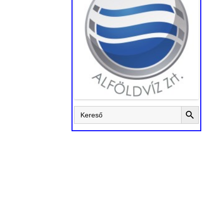
Search Button
Search
for: