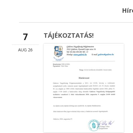
GÁDOROSI
Hír
HAGYOMÁNYŐRZŐ FALUNAP
PROGÁDOR NONP
2025
KISBOLDOGASSZ
TELEPÜLÉS NÉPSZERŰSÍTŐ
7
TÁJÉKOZTATÁS!
KATOLIKUS ÁLTA
KISFILM
ISKOLA
AUG 26
GÁDOROS ÉS UPPONY
TELEPÜLÉSI ARCUL
TESTVÉRTELEPÜLÉSI
KÉZIKÖNYV ÉS
KAPCSOLATA
TELEPÜLÉSKÉPI R
ALAPÍTÓ OKIRATOK
KÉPVISELŐ TESTÜ
TELEPÜLÉSI ÉRTÉ
BIZOTTSÁG
KÖZÉRDEKŰ ADA