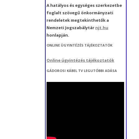
“KÖZÖSSÉGSZERVEZÉSHEZ
A hatályos és egységes szerkezetbe
FEJLESZTÉSE,
KAPCSOLÓDÓ
foglalt szövegű önkormányzati
„ORVOSI ESZKÖZÖK
KÖZÉRDEKŰ ADATIGÉNYLÉS
ÖNKORMÁNYZATI
ESZKÖZBESZERZÉS ÉS
rendeletek megtekinthetők a
BESZERZÉSE” MFP-AEE/2021
FELADATELLÁTÁSHOZ
Nemzeti Jogszabálytár
njt.hu
KÖZÖSSÉGSZERVEZŐ
KAPCSOLÓDÓ BESZERZÉSEK”
honlapján.
BÉRTÁMOGATÁSA” MFP-
MFP/ÖTIFB/2024/EKB
ONLINE ÜGYINTÉZÉS TÁJÉKOZTATÓK
KEB/2022 KÓDSZÁMÚ
KÓDSZÁMÚ PÁLYÁZAT
PÁLYÁZAT
Online ügyintézés tájékoztatók
MAGYAR FALU PROGRAM
GÁDOROSI KÁBEL TV LEGUTÓBBI ADÁSA
FALUSI CIVIL ALAP KERETÉBEN
„CIVIL KÖZÖSSÉGI
TEVÉKENYSÉGEK ÉS
FELTÉTELEINEK
P
TÁMOGATÁSA” (2023.)
MAGYAR FALU PROGRAM
FALUSI CIVIL ALAP KERETÉBEN