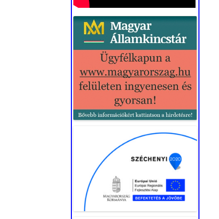
„CIVIL KÖZÖSSÉGI
TEVÉKENYSÉGEK ÉS
FELTÉTELEINEK
TÁMOGATÁSA” (2022.)