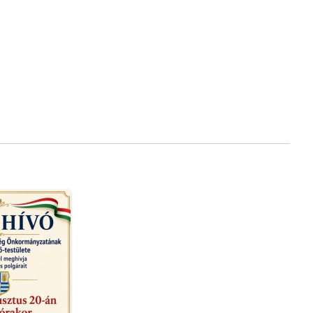
HOR/2019
„SZOLGÁLATI LAKÁS” MFP-
SZL/2019
„TEMETŐ FEJLESZTÉSE” MFP-
FFT/2019
„ÖNKORMÁNYZATI
TULAJDONBAN LÉVŐ ÚT-,
HÍDÉPÍTÉS/FELÚJÍTÁS – 2020”
MFP-ÖTU/2020
„ÚT, HÍD, KERÉKPÁRFORGALMI
LÉTESÍTMÉNY
HÍDÉPÍTÉSE/FELÚJÍTÁSA” MFP-
UHK/2021