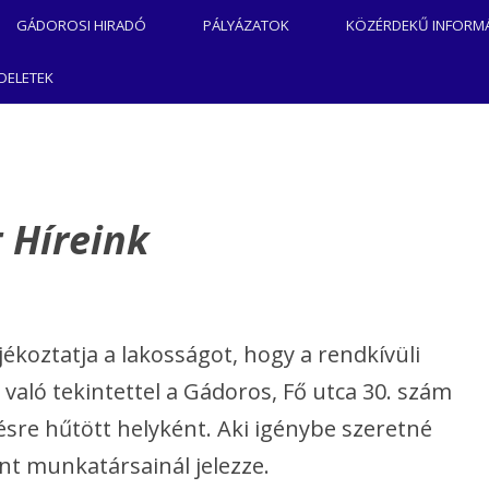
Kilépés
a
GÁDOROSI HIRADÓ
PÁLYÁZATOK
KÖZÉRDEKŰ INFORM
tartalomba
ÉS
2025. ÉVI MAGYAR FALU
NDELETEK
PROGRAM
HIVATAL
2024. ÉVI MAGYAR FALU
PROGRAM
LIGET
 Híreink
BÖLCSÖDE
MAGYAR FALU PROGRAM
KÖZSÉG
#7375 (CÍM NÉLKÜL)
A
„GÁDOROS NAGYKÖZSÉG
LETÉNEK
oztatja a lakosságot, hogy a rendkívüli
KOSSUTH UTCAI
PONTJA
való tekintettel a Gádoros, Fő utca 30. szám
CSAPADÉKVÍZ ELVEZETÉSE ÉS
ölésre hűtött helyként. Aki igénybe szeretné
KÖZÖSSÉGI CÉLÚ
 ÉS
FEJLESZTÉSE” TOP_PLUSZ-
nt munkatársainál jelezze.
1.2.1-21-BS1-2022-00015