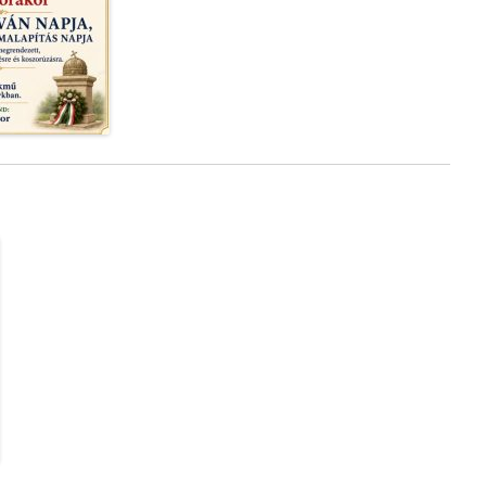
„KÖZÖSSÉGSZERVEZÉSHEZ
KAPCSOLÓDÓ
ESZKÖZBESZERZÉS ÉS
KÖZÖSSÉGSZERVEZŐ
BÉRTÁMOGATÁSA” MFP-
KEB/2021
„FELELŐS ÁLLATTARTÁS
ELŐSEGÍTÉSE” MFP-FAE/2021
„GÁDOROS NAGYKÖZSÉG
KOSSUTH UTCAI
CSAPADÉKVÍZ ELVEZETÉSE ÉS
KÖZÖSSÉGI CÉLÚ
FEJLESZTÉSE” TOP_PLUSZ-
1.2.1-21-BS1-2022-00015