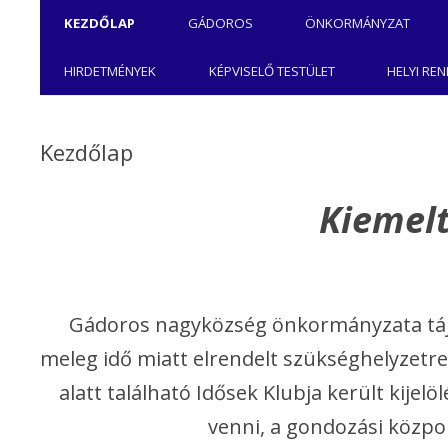
KEZDŐLAP
GÁDOROS
ÖNKORMÁNYZAT
KÉPVISELŐ TESTÜLET 2024-
ONLINE ÜGYINTÉZ
HIRDETMÉNYEK
KÉPVISELŐ TESTÜLET
HELYI RE
2029
TÁJÉKOZTATÓK
GÁDOROS NAGYKÖZSÉG
POLGÁRMESTERI 
Kezdőlap
ROMA NEMZETISÉGI
GÁDOROSI MANÓ
ÖNKORMÁNYZATA
Kiemelt
ÓVODA ÉS MINI 
GÁDOROSI FOCICSAPAT
GÁDOROS NAGY
KÖZLEMÉNYEI
ÖNKORMÁNYZAT
NÉPESSÉG ADATOK
KÉPVISELŐ-TESTÜ
Gádoros nagyközség önkormányzata tájék
GONDOZÁSI KÖZ
meleg idő miatt elrendelt szükséghelyzetre 
TURIZMUS
alatt található Idősek Klubja került kijel
JUSTH ZSIGMOND
KÉP-GALÉRIA
MŰVELŐDÉSI HÁZ
venni, a gondozási közpo
KÖNYVTÁR